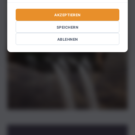
AKZEPTIEREN
SPEICHERN
ABLEHNEN