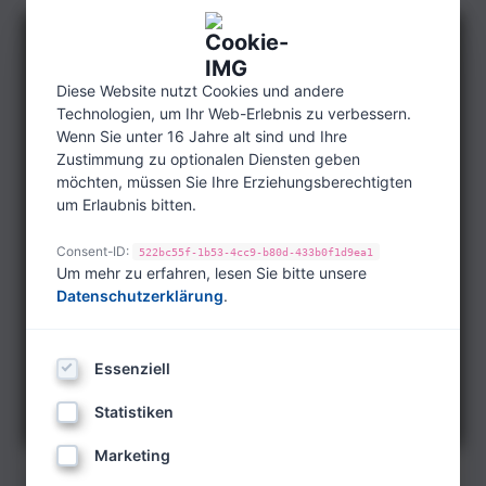
Diese Website nutzt Cookies und andere
Technologien, um Ihr Web-Erlebnis zu verbessern.
Wenn Sie unter 16 Jahre alt sind und Ihre
Zustimmung zu optionalen Diensten geben
möchten, müssen Sie Ihre Erziehungsberechtigten
um Erlaubnis bitten.
Consent-ID:
522bc55f-1b53-4cc9-b80d-433b0f1d9ea1
Um mehr zu erfahren, lesen Sie bitte unsere
Datenschutzerklärung
.
Essenziell
Statistiken
Marketing