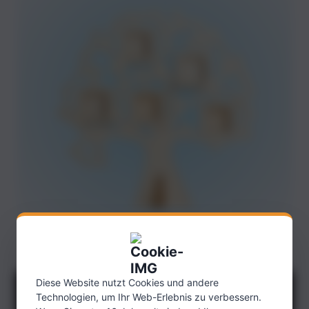
Diese Website nutzt Cookies und andere
Technologien, um Ihr Web-Erlebnis zu verbessern.