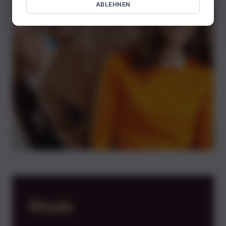
ABLEHNEN